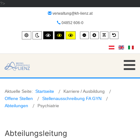
?>
verwaltung@kh-lienz.at
04852 606-0
Smaller
Larger
PLG_SYSTEM_
Default
Standard
Night
High
High
High
font
font
font
mode
contrast
contrast
contrast
black/white
black/yellow
yellow/black
mode.
mode.
mode.
Aktuelle Seite:
Startseite
Karriere / Ausbildung
Offene Stellen
Stellenausschreibung FA GYN
Abteilungen
Psychiatrie
Abteilungsleitung