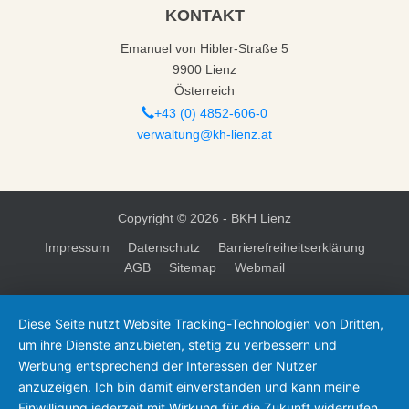
KONTAKT
Emanuel von Hibler-Straße 5
9900 Lienz
Österreich
+43 (0) 4852-606-0
verwaltung@kh-lienz.at
Copyright ©
2026 - BKH Lienz
Impressum
Datenschutz
Barrierefreiheitserklärung
AGB
Sitemap
Webmail
Diese Seite nutzt Website Tracking-Technologien von Dritten,
um ihre Dienste anzubieten, stetig zu verbessern und
Werbung entsprechend der Interessen der Nutzer
anzuzeigen. Ich bin damit einverstanden und kann meine
Einwilligung jederzeit mit Wirkung für die Zukunft widerrufen