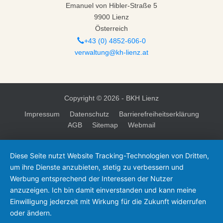
Emanuel von Hibler-Straße 5
9900 Lienz
Österreich
+43 (0) 4852-606-0
verwaltung@kh-lienz.at
Copyright ©
2026 - BKH Lienz
Impressum
Datenschutz
Barrierefreiheitserklärung
AGB
Sitemap
Webmail
Diese Seite nutzt Website Tracking-Technologien von Dritten,
um ihre Dienste anzubieten, stetig zu verbessern und
Werbung entsprechend der Interessen der Nutzer
anzuzeigen. Ich bin damit einverstanden und kann meine
Einwilligung jederzeit mit Wirkung für die Zukunft widerrufen
oder ändern.