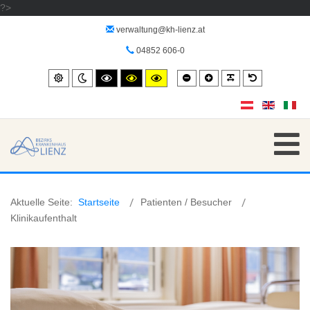
?>
verwaltung@kh-lienz.at
04852 606-0
Smaller
Larger
PLG_SYSTEM_
Default
Standard
Night
High
High
High
font
font
font
mode
contrast
contrast
contrast
black/white
black/yellow
yellow/black
mode.
mode.
mode.
Aktuelle Seite:
Startseite
Patienten / Besucher
Klinikaufenthalt