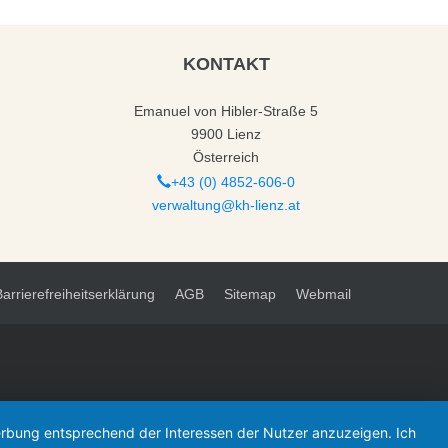
KONTAKT
Emanuel von Hibler-Straße 5
9900 Lienz
Österreich
+43 (0) 4852-606-0
verwaltung@kh-lienz.at
Barrierefreiheitserklärung
AGB
Sitemap
Webmail
Werbung entsprechend der Interessen der Nutzer anzuzeigen. Ich