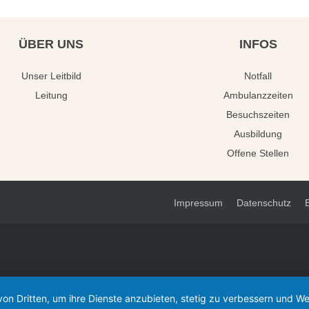
ÜBER
UNS
INFOS
Unser Leitbild
Notfall
Leitung
Ambulanzzeiten
Besuchszeiten
Ausbildung
Offene Stellen
Impressum
Datenschutz
von Dritten, um ihre Dienste anzubieten, stetig zu verbessern und 