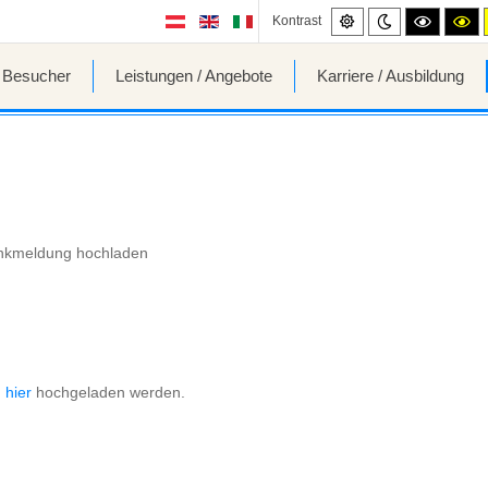
Standard
Night
High
Hi
Kontrast
mode
contrast
co
black/wh
bl
mode.
mo
/ Besucher
Leistungen / Angebote
Karriere / Ausbildung
nkmeldung hochladen
h
hier
hochgeladen werden.