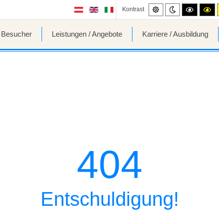
Standard
Night
High
Hi
Kontrast
mode
contrast
co
black/wh
bl
mode.
mo
/ Besucher
Leistungen / Angebote
Karriere / Ausbildung
404
Entschuldigung!