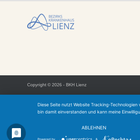
Copyright ©
2026 - BKH Lienz
Diese Seite nutzt Website Tracking-Technologien 
bin damit einverstanden und kann meine Einwilligu
ABLEHNEN
Powered by
&