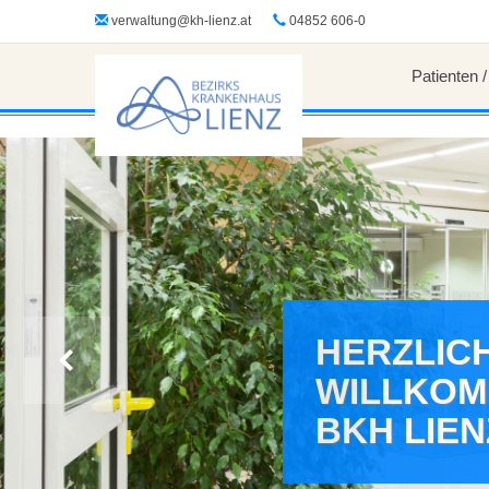
?>
verwaltung@kh-lienz.at
04852 606-0
Patienten 
HERZLIC
WILLKOM
BKH LIEN