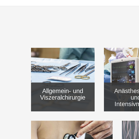
Allgemein- und
Anästhes
Viszeralchirurgie
un
Intensiv