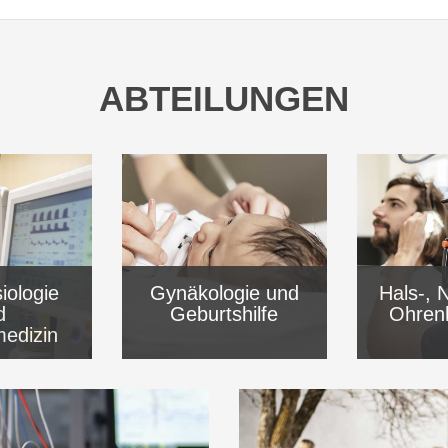
ABTEILUNGEN
iologie
Gynäkologie und
Hals-, 
d
Geburtshilfe
Ohren
medizin