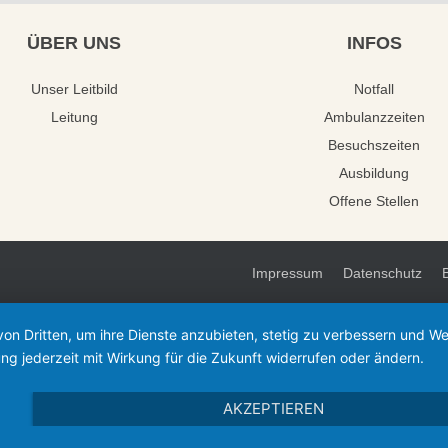
ÜBER
UNS
INFOS
Unser Leitbild
Notfall
Leitung
Ambulanzzeiten
Besuchszeiten
Ausbildung
Offene Stellen
Impressum
Datenschutz
von Dritten, um ihre Dienste anzubieten, stetig zu verbessern und 
ng jederzeit mit Wirkung für die Zukunft widerrufen oder ändern.
AKZEPTIEREN