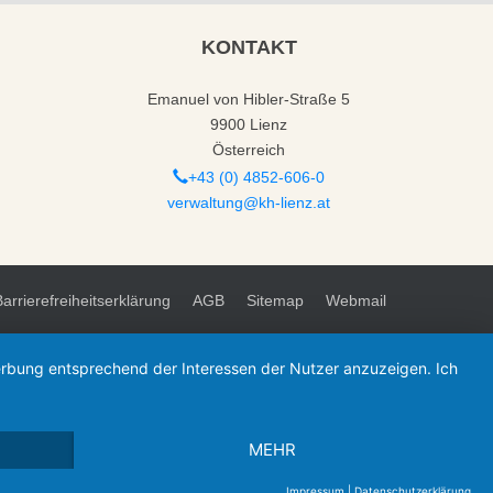
KONTAKT
Emanuel von Hibler-Straße 5
9900 Lienz
Österreich
+43 (0) 4852-606-0
verwaltung@kh-lienz.at
Barrierefreiheitserklärung
AGB
Sitemap
Webmail
Werbung entsprechend der Interessen der Nutzer anzuzeigen. Ich
MEHR
Impressum
|
Datenschutzerklärung