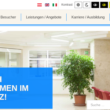
Standard
Night
High
Hi
Kontrast
mode
contrast
co
black/wh
bl
mode.
mo
/ Besucher
Leistungen / Angebote
Karriere / Ausbildung
H
MEN IM
Z!
Suchen