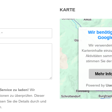
KARTE
Wir benöti
Google
Wir verwenden 
Karteninhalte einz
Aktivitäten samm
stimmen Sie der
Mehr Inf
Powered by
Use
Service zu laden!
Wir
onen zu überprüfen. Dieser
esen Sie die Details durch
und
n.