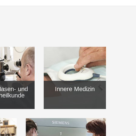
Nasen- und
Innere Medizin
heilkunde