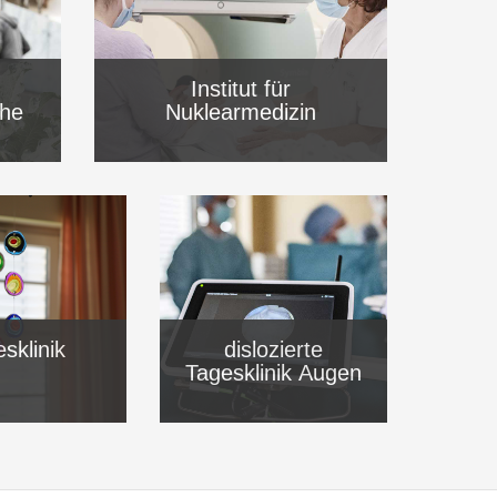
Institut für
che
Nuklearmedizin
sklinik
dislozierte
Tagesklinik Augen