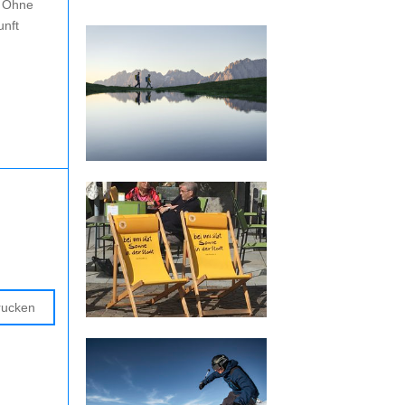
. Ohne
unft
rucken