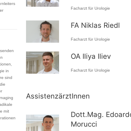
nleiters
Facharzt für Urologie
er
FA Niklas Riedl
Facharzt für Urologie
assenden
OA Iliya Iliev
en
tionen,
Facharzt für Urologie
ie in
re sind
die
er
AssistenzärztInnen
Imaging
adikale
e mit
Dott.Mag. Edoard
rationen
Morucci