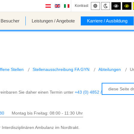
Standard
Night
High
Hi
Kontrast
mode
contrast
co
black/wh
bl
mode.
mo
/ Besucher
Leistungen / Angebote
Karriere / Ausbildung
ffene Stellen
Stellenausschreibung FA GYN
Abteilungen
Ur
diese Seite d
ereinbaren Sie daher einen Termin unter
+43 (0) 4852 / 606-680
(erreic
680
Montag bis Freitag: 08:00 - 11:30 Uhr
 Interdisziplinären Ambulanz im Nordtrakt.