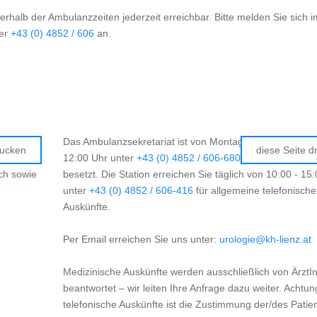
erhalb der Ambulanzzeiten jederzeit erreichbar. Bitte melden Sie sich i
ter
+43 (0) 4852 / 606
an.
 3 West
Das Ambulanzsekretariat ist von Montag bis Freitag von 
rucken
diese Seite d
n).
12:00 Uhr unter
+43 (0) 4852 / 606-680
für Terminverei
ch sowie
besetzt. Die Station erreichen Sie täglich von 10:00 - 15
unter
+43 (0) 4852 / 606-416
für allgemeine telefonische
Auskünfte.
Per Email erreichen Sie uns unter:
urologie@kh-lienz.at
Medizinische Auskünfte werden ausschließlich von ÄrztI
beantwortet – wir leiten Ihre Anfrage dazu weiter. Achtun
telefonische Auskünfte ist die Zustimmung der/des Patien