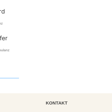
rd
nz
fer
mbulanz
KONTAKT