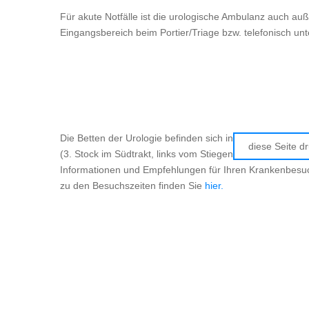
Für akute Notfälle ist die urologische Ambulanz auch auß
Eingangsbereich beim Portier/Triage bzw. telefonisch un
Die Betten der Urologie befinden sich in der Station Süd
diese Seite d
(3. Stock im Südtrakt, links vom Stiegenhaus aus gesehe
Informationen und Empfehlungen für Ihren Krankenbesu
zu den Besuchszeiten finden Sie
hier.