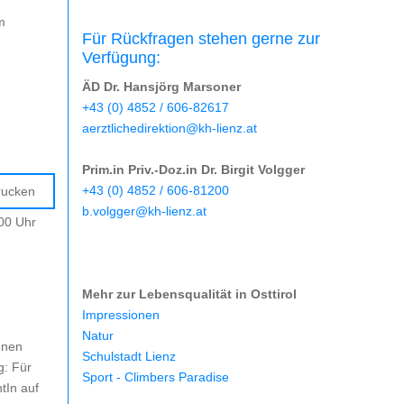
m
Für Rückfragen stehen gerne zur
Verfügung:
ÄD Dr. Hansjörg Marsoner
+43 (0) 4852 / 606-82617
aerztlichedirektion@kh-lienz.at
Prim.in Priv.-Doz.in Dr. Birgit Volgger
08:00 -
+43 (0) 4852 / 606-81200
rucken
nbarungen
b.volgger@kh-lienz.at
:00 Uhr
Mehr zur Lebensqualität in Osttirol
Impressionen
Natur
nnen
Schulstadt Lienz
g: Für
Sport - Climbers Paradise
tIn auf