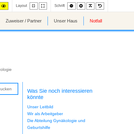
Fixed
Wide
Smaller
Larger
PLG_SYSTEM_JMF
Default
gh
High
Layout
Schrift
layout
layout
font
font
font
ntrast
contrast
ite
ack/yellow
yellow/black
de.
mode.
Zuweiser / Partner
Unser Haus
Notfall
ologie
rucken
Was Sie noch interessieren
hbar
könnte
Unser Leitbild
Wir als Arbeitgeber
Die Abteilung Gynäkologie und
Geburtshilfe