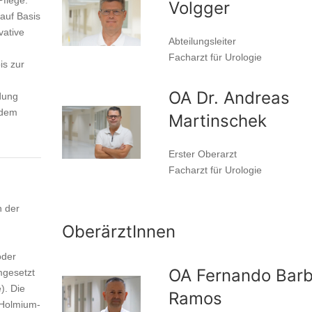
Pflege.
Volgger
auf Basis
vative
Abteilungsleiter
Facharzt für Urologie
is zur
OA Dr. Andreas
dung
 dem
Martinschek
Erster Oberarzt
Facharzt für Urologie
 der
OberärztInnen
oder
OA Fernando Bar
mgesetzt
). Die
Ramos
 Holmium-