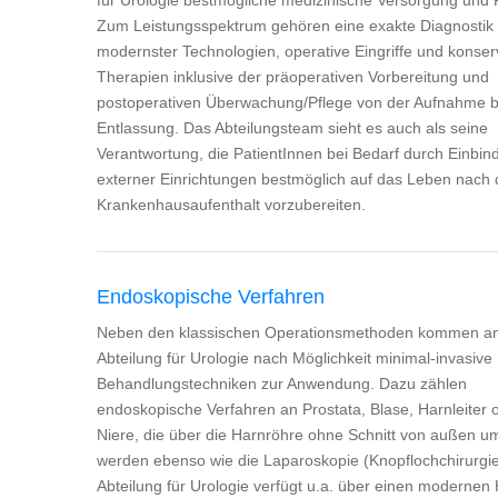
für Urologie bestmögliche medizinische Versorgung und 
Zum Leistungsspektrum gehören eine exakte Diagnostik 
modernster Technologien, operative Eingriffe und konser
Therapien inklusive der präoperativen Vorbereitung und
postoperativen Überwachung/Pflege von der Aufnahme b
Entlassung. Das Abteilungsteam sieht es auch als seine
Verantwortung, die PatientInnen bei Bedarf durch Einbin
externer Einrichtungen bestmöglich auf das Leben nach
Krankenhausaufenthalt vorzubereiten.
Endoskopische Verfahren
Neben den klassischen Operationsmethoden kommen an
Abteilung für Urologie nach Möglichkeit minimal-invasive
Behandlungstechniken zur Anwendung. Dazu zählen
endoskopische Verfahren an Prostata, Blase, Harnleiter 
Niere, die über die Harnröhre ohne Schnitt von außen u
werden ebenso wie die Laparoskopie (Knopflochchirurgie
Abteilung für Urologie verfügt u.a. über einen modernen