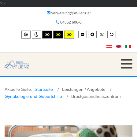
?>
verwaltung@kh-lienz.at
04852 606-0
Smaller
Larger
PLG_SYSTEM_
Default
Standard
Night
High
High
High
font
font
font
mode
contrast
contrast
contrast
black/white
black/yellow
yellow/black
mode.
mode.
mode.
Aktuelle Seite:
Startseite
Leistungen / Angebote
Gynäkologie und Geburtshilfe
Brustgesundheitszentrum