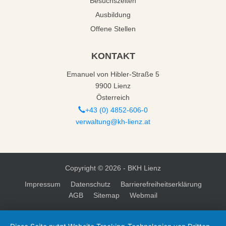
Besuchszeiten
Ausbildung
Offene Stellen
KONTAKT
Emanuel von Hibler-Straße 5
9900 Lienz
Österreich
+43 (0) 4852-606-0
verwaltung@kh-lienz.at
Copyright ©
2026 - BKH Lienz
Impressum
Datenschutz
Barrierefreiheitserklärung
AGB
Sitemap
Webmail